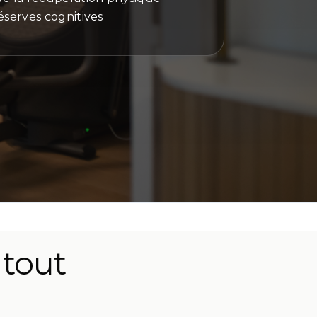
éserves cognitives
 tout