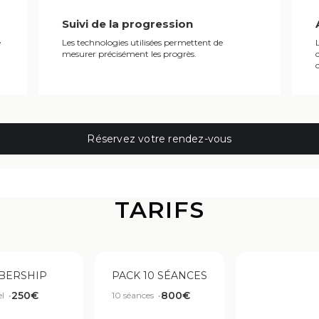
Suivi de la progression
e
Les technologies utilisées permettent de
mesurer précisément les progrès.
Réservez votre rendez-vous
TARIFS
BERSHIP
PACK 10 SÉANCES
250€
800€
l •
10 séances •