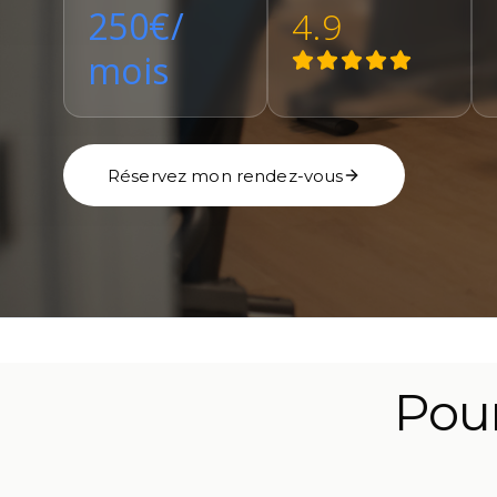
250€/
4.9
mois
Réservez mon rendez-vous
Pour