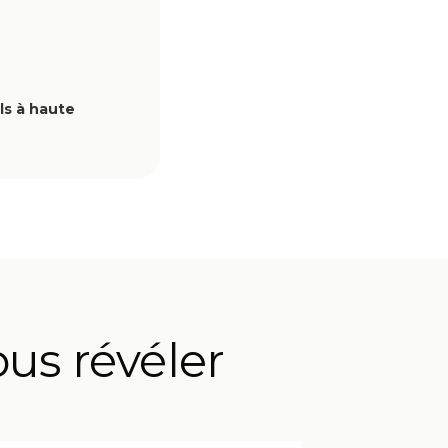
ls à haute
ous révéler