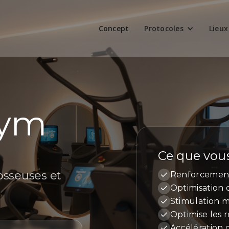
Concept
Protocoles
Lieux
Gym
Ce que vou
osseuses et
Renforcement
Optimisation d
Stimulation m
Optimise les 
Accélération 