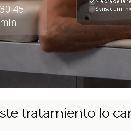
Mejora de la r
30-45
Sensación inme
min
ste tratamiento lo c