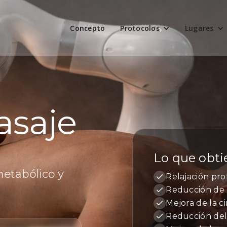
Concepto
Protocolos
Lugares
asaje
Lo que obti
metabólico y
Relajación pr
Reducción de 
Mejora de la c
Reducción del 