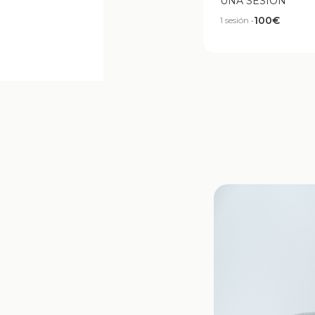
UNA SESIÓN
100€
1 sesión •