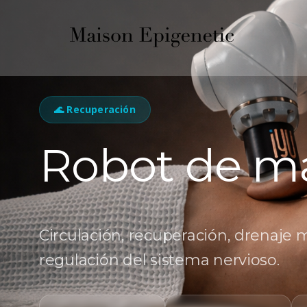
🌊 Recuperación
Robot de m
Circulación, recuperación, drenaje 
regulación del sistema nervioso.