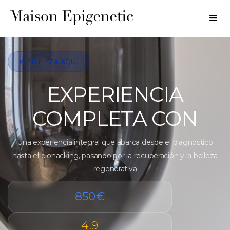
❄️ EMPIEZA AQUÍ
EXPERIENCIA
COMPLETA CON
Una experiencia integral que abarca desde el diagnóstico
hasta el biohacking, pasando por la recuperación y la belleza
regenerativa
850€
4.9